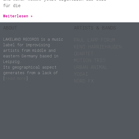
für die
Weiterlesen »
ABOUT
ARTISTS & BANDS
LAKELAND RECORDS is a music
PAUL LAPP FORUM
label for improvising
KENO HARRIEHAUSEN
artists from middle and
QUARTET
eastern Germany based in
MOTION TRIO
Leipzig.
URBAN ANIMAL
Its geographical aspect
generates from a lack of
YOSAI
[
read more
]
NÖRD FX