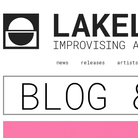
news
releases
artists
BLOG 