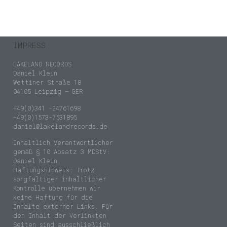
IMPRESS
LAKELAND RECORDS
Daniel Klein
Wettiner Straße 18
04105 Leipzig – GER
+49(0)341 -24761698
+49(0)1573-7531895
daniel@lakelandrecords.de
Inhaltlich Verantwortlicher
gemäß § 10 Absatz 3 MDStV:
Daniel Klein.
Haftungshinweis: Trotz
sorgfältiger inhaltlicher
Kontrolle übernehmen wir
keine Haftung für die
Inhalte externer Links. Für
den Inhalt der Verlinkten
Seiten sind ausschließlich