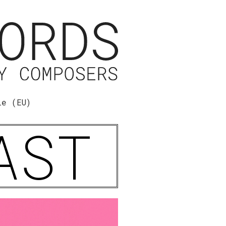
ie (EU)
AST