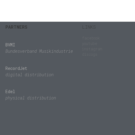
PARTNERS
LINKS
facebook
youtube
BVMI
instagram
Bundesverband Musikindustrie
discogs
RecordJet
digital distribution
Edel
physical distribution