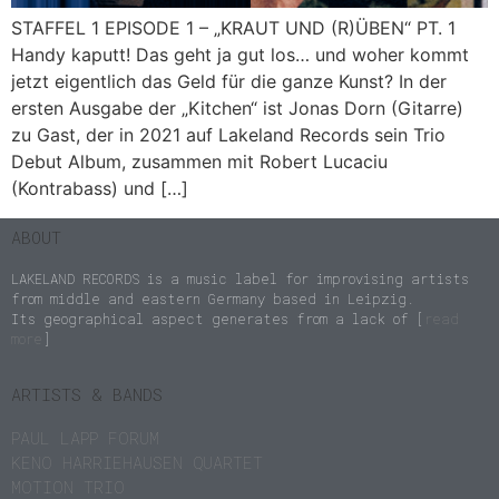
STAFFEL 1 EPISODE 1 – „KRAUT UND (R)ÜBEN“ PT. 1
Handy kaputt! Das geht ja gut los… und woher kommt
jetzt eigentlich das Geld für die ganze Kunst? In der
ersten Ausgabe der „Kitchen“ ist Jonas Dorn (Gitarre)
zu Gast, der in 2021 auf Lakeland Records sein Trio
Debut Album, zusammen mit Robert Lucaciu
(Kontrabass) und […]
ABOUT
LAKELAND RECORDS is a music label for improvising artists
from middle and eastern Germany based in Leipzig.
Its geographical aspect generates from a lack of [
read
more
]
ARTISTS & BANDS
PAUL LAPP FORUM
KENO HARRIEHAUSEN QUARTET
MOTION TRIO