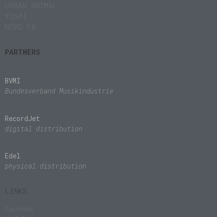
URBAN ANIMAL
YOSAI
NÖRD FX
PARTNERS
BVMI
Bundesverband Musikindustrie
RecordJet
digital distribution
Edel
physical distribution
LINKS
facebook