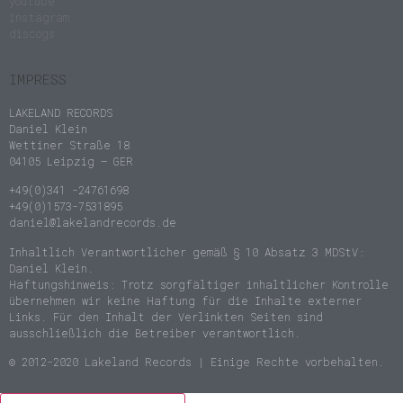
youtube
instagram
discogs
IMPRESS
LAKELAND RECORDS
Daniel Klein
Wettiner Straße 18
04105 Leipzig – GER
+49(0)341 -24761698
+49(0)1573-7531895
daniel@lakelandrecords.de
Inhaltlich Verantwortlicher gemäß § 10 Absatz 3 MDStV:
Daniel Klein.
Haftungshinweis: Trotz sorgfältiger inhaltlicher Kontrolle
übernehmen wir keine Haftung für die Inhalte externer
Links. Für den Inhalt der Verlinkten Seiten sind
ausschließlich die Betreiber verantwortlich.
© 2012-2020 Lakeland Records | Einige Rechte vorbehalten.