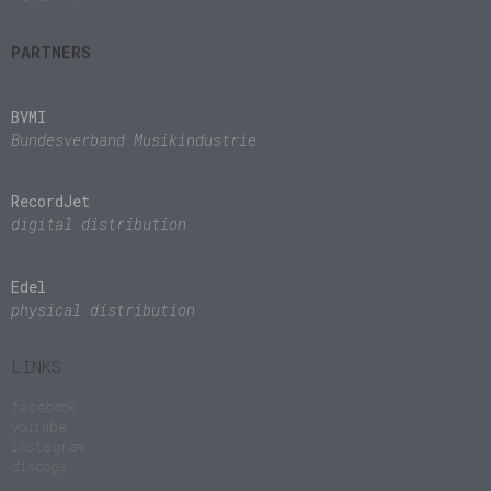
PARTNERS
BVMI
Bundesverband Musikindustrie
RecordJet
digital distribution
Edel
physical distribution
LINKS
facebook
youtube
instagram
discogs