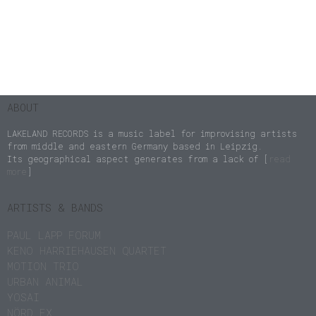
ABOUT
LAKELAND RECORDS is a music label for improvising artists
from middle and eastern Germany based in Leipzig.
Its geographical aspect generates from a lack of [
read
more
]
ARTISTS & BANDS
PAUL LAPP FORUM
KENO HARRIEHAUSEN QUARTET
MOTION TRIO
URBAN ANIMAL
YOSAI
NÖRD FX